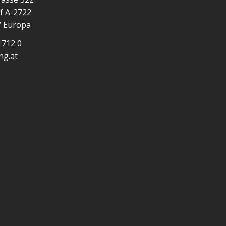
f A-2722
/ Europa
1712 0
ng.at