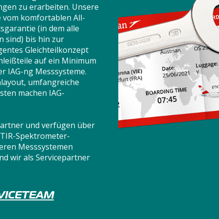
ngen zu erarbeiten. Unsere
 vom komfortablen All-
sgarantie (in dem alle
sind) bis hin zur
igentes Gleichteilkonzept
hleißteile auf ein Minimum
der IAG-ng Messsysteme.
emlayout, umfangreiche
osten machen IAG-
partner und verfügen über
FTIR-Spektrometer-
nseren Messsystemen
 wir als Servicepartner
VICETEAM